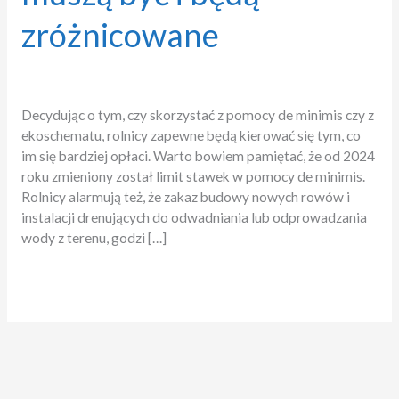
zróżnicowane
Leave a Comment
/
Uncategorized
/
Tundun Adeyemo
Decydując o tym, czy skorzystać z pomocy de minimis czy z
ekoschematu, rolnicy zapewne będą kierować się tym, co
im się bardziej opłaci. Warto bowiem pamiętać, że od 2024
roku zmieniony został limit stawek w pomocy de minimis.
Rolnicy alarmują też, że zakaz budowy nowych rowów i
instalacji drenujących do odwadniania lub odprowadzania
wody z terenu, godzi […]
Dopłaty
Read More »
do
kukurydzy
muszą
być
i