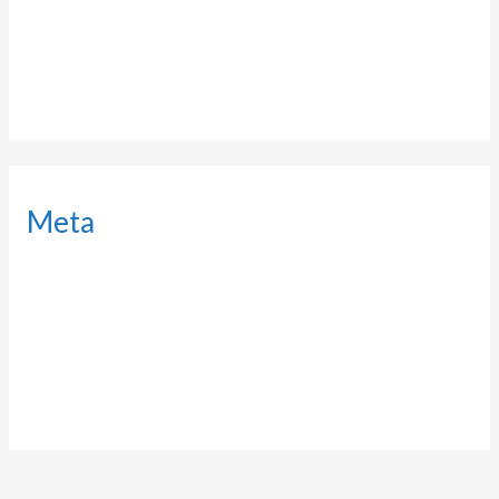
1
Mostbet
Uncategorized
Meta
Log in
Entries feed
Comments feed
WordPress.org