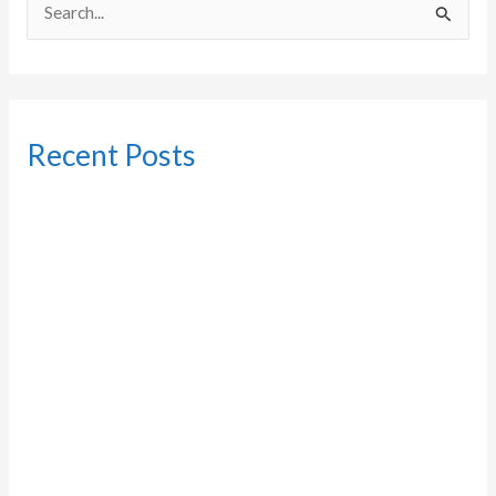
S
e
a
r
c
Recent Posts
h
f
Experience the Thrill of 1win Online Games: Play Casino
o
Classics in English, Now Available in Canada
r
Unlock Exciting Offers: Learn How to Get 1xBet Promo
Code in Somalia Today
:
Experience the Thrill of 1xBet Mobile Platform in Pakistan
– Place Your Bets Anytime, Anywhere!
Mosbet.com: Üstün Özelliklilə Onlayn Kazino Oynamaq!
A William Mountain View 2024 legitim bukméker fogadási
bónusz