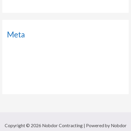
Uncategorized
Meta
Log in
Entries feed
Comments feed
WordPress.org
Copyright © 2026
Nobdor Contracting
| Powered by
Nobdor